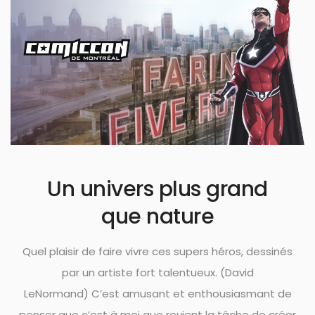
Un univers plus grand
que nature
Quel plaisir de faire vivre
ces supers héros,
dessinés
par
un artiste
fort
talentueux. (David
LeNormand)
C’est amusant et enthousiasmant de
penser que c’est à moi que revient la tâche​ de créer