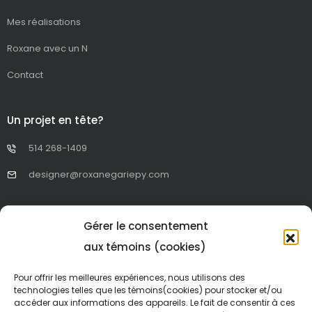
Mes réalisations
Roxane avec un N
Contact
Un projet en tête?
514 268-1409
designer@roxanegariepy.com
Restez informé
Gérer le consentement
Facebook
aux témoins (cookies)
Instagram
Pour offrir les meilleures expériences, nous utilisons des
technologies telles que les témoins(cookies) pour stocker et/ou
LinkedIn
accéder aux informations des appareils. Le fait de consentir à ces